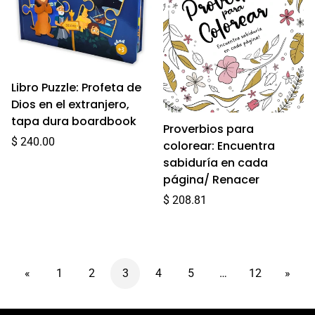
Libro Puzzle: Profeta de
Dios en el extranjero,
tapa dura boardbook
Proverbios para
Precio
$ 240.00
colorear: Encuentra
regular
sabiduría en cada
página/ Renacer
Precio
$ 208.81
regular
«
1
2
3
4
5
…
12
»