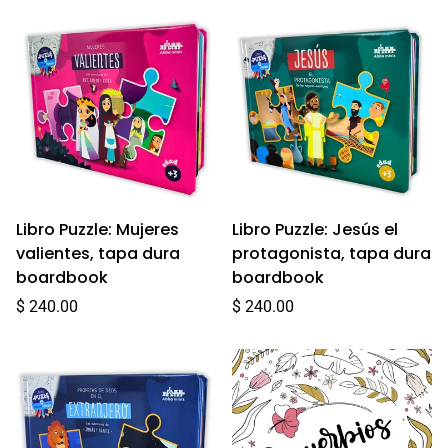
Libro Puzzle: Mujeres
Libro Puzzle: Jesús el
valientes, tapa dura
protagonista, tapa dura
boardbook
boardbook
Precio
Precio
$ 240.00
$ 240.00
regular
regular