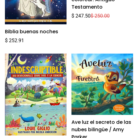
Testamento
Precio
Precio
$ 247.50
$ 250.00
de
regular
venta
Biblia buenas noches
Precio
$ 252.91
regular
Ave luz el secreto de las
nubes bilingüe / Amy
Parker