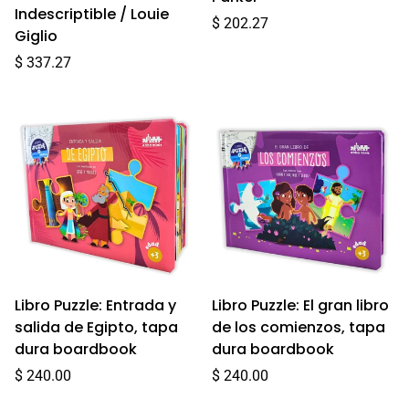
Indescriptible / Louie
Precio
$ 202.27
Giglio
regular
Precio
$ 337.27
regular
Libro Puzzle: Entrada y
Libro Puzzle: El gran libro
salida de Egipto, tapa
de los comienzos, tapa
dura boardbook
dura boardbook
Precio
Precio
$ 240.00
$ 240.00
regular
regular