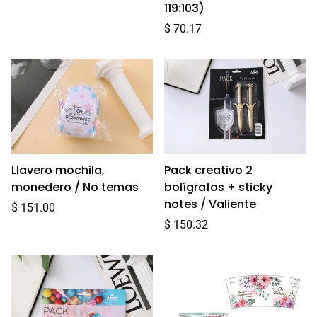
119:103)
Precio
$ 70.17
regular
Llavero mochila,
Pack creativo 2
monedero / No temas
bolígrafos + sticky
notes / Valiente
Precio
$ 151.00
regular
Precio
$ 150.32
regular