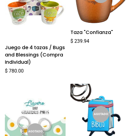
Taza "Confianza"
Precio
$ 239.94
Juego de 4 tazas / Bugs
regular
and Blessings (Compra
Individual)
Precio
$ 780.00
regular
AGOTADO
AGOTADO