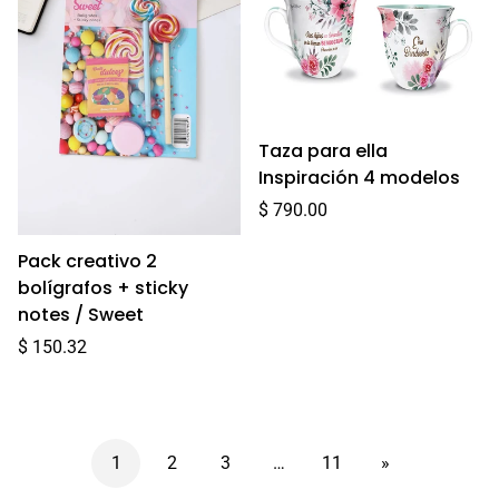
Taza para ella
Inspiración 4 modelos
Precio
$ 790.00
regular
Pack creativo 2
bolígrafos + sticky
notes / Sweet
Precio
$ 150.32
regular
1
2
3
…
11
»