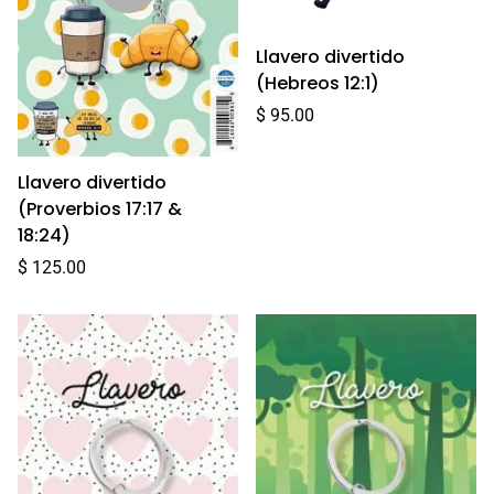
Llavero divertido
(Hebreos 12:1)
Precio
$ 95.00
regular
Llavero divertido
(Proverbios 17:17 &
18:24)
Precio
$ 125.00
regular