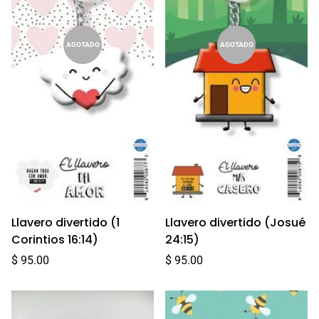
AGOTADO
AGOTADO
Llavero divertido (1
Llavero divertido (Josué
Corintios 16:14)
24:15)
Precio
Precio
$ 95.00
$ 95.00
regular
regular