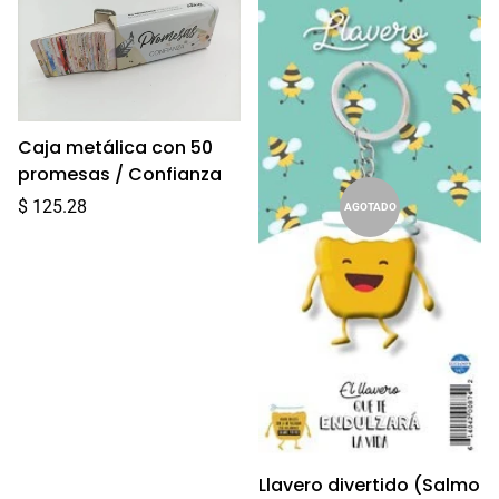
Caja metálica con 50
promesas / Confianza
Precio
$ 125.28
AGOTADO
regular
Llavero divertido (Salmo