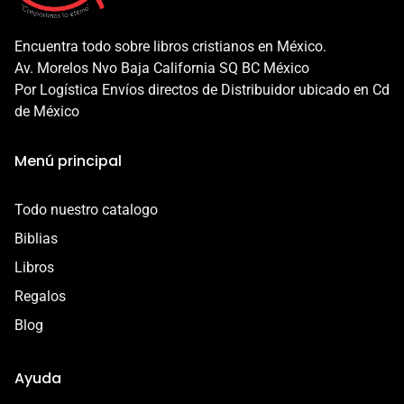
protegida en todo momento.
Además, nuestra garantía protege a tu producto en los
Encuentra todo sobre libros cristianos en México.
siguientes casos:
Av. Morelos Nvo Baja California SQ BC México
- Daño en el envío
Por Logística Envíos directos de Distribuidor ubicado en Cd
- Defecto o error de fabricación
de México
Esta garantía es válida por 7 días a partir de la entrega.
Menú principal
Contáctanos por correo a
contacto@libreriacristianamadai.com, ¡Te
Todo nuestro catalogo
acompañaremos en el proceso!
Biblias
Libros
Regalos
Blog
Ayuda