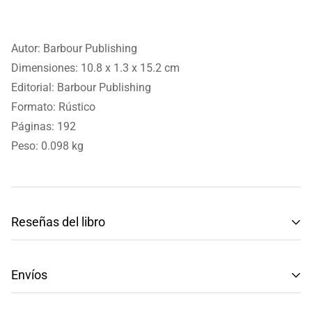
Autor: Barbour Publishing
Dimensiones:
10.8 x 1.3 x 15.2 cm
Editorial:
Barbour Publishing
Formato: Rústico
Páginas:
192
Peso: 0.098 kg
Reseñas del libro
Reseñas de Clientes
Envíos
Sé el primero en escribir una reseña
Tenemos envíos a toda la República Mexicana.