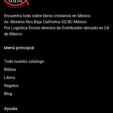
una experiencia increíble, ya que tu compras esta
calidad para que tengas una experiencia increíble.
protegida en todo momento.
Además, nuestra garantía protege a tu producto en los
Encuentra todo sobre libros cristianos en México.
siguientes casos:
Av. Morelos Nvo Baja California SQ BC México
- Daño en el envío
Por Logística Envíos directos de Distribuidor ubicado en Cd
- Defecto o error de fabricación
de México
Esta garantía es válida por 7 días a partir de la entrega.
Menú principal
Contáctanos por correo a
contacto@libreriacristianamadai.com, ¡Te
Todo nuestro catalogo
acompañaremos en el proceso!
Biblias
Libros
Regalos
Blog
Ayuda