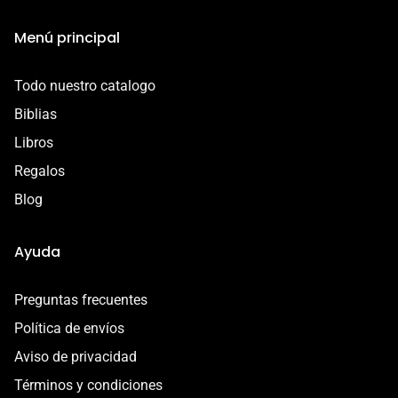
Esta garantía es válida por 7 días a partir de la entrega.
Menú principal
Contáctanos por correo a
contacto@libreriacristianamadai.com, ¡Te
Todo nuestro catalogo
acompañaremos en el proceso!
Biblias
Libros
Regalos
Blog
Ayuda
Preguntas frecuentes
Política de envíos
Aviso de privacidad
Términos y condiciones