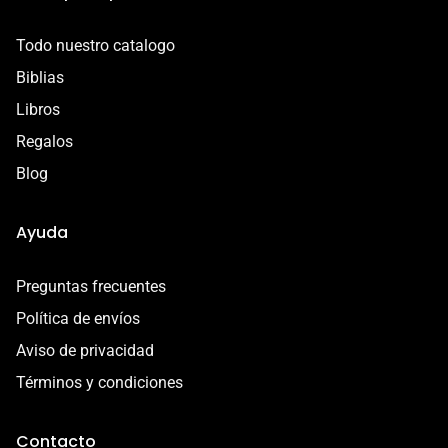
Contáctanos por correo a
contacto@libreriacristianamadai.com, ¡Te
Todo nuestro catalogo
acompañaremos en el proceso!
Biblias
Libros
Regalos
Blog
Ayuda
Preguntas frecuentes
Política de envíos
Aviso de privacidad
Términos y condiciones
Contacto