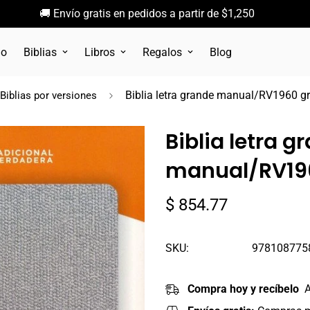
🚚 Envío gratis en pedidos a partir de $1,250
go
Biblias
Libros
Regalos
Blog
Biblia letra grande manual/RV1960 gr
Biblias por versiones
Biblia letra g
manual/RV196
Precio
$ 854.77
regular
SKU:
978108775
Compra hoy y recíbelo
A