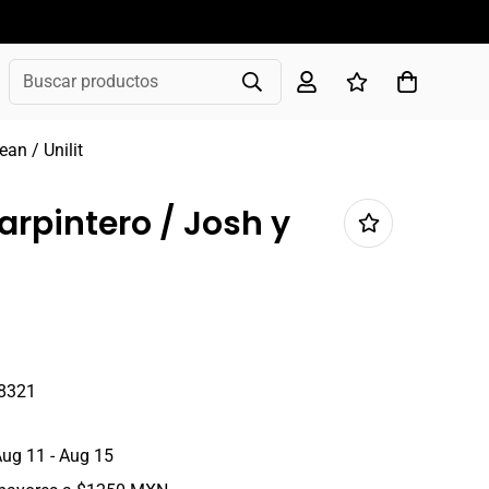
Buscar productos
an / Unilit
rpintero / Josh y
8321
ug 11 - Aug 15