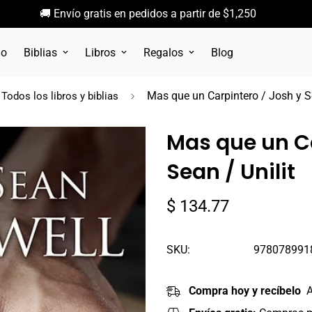
🚚 Envío gratis en pedidos a partir de $1,250
go
Biblias
Libros
Regalos
Blog
Mas que un Carpintero / Josh y Se
Todos los libros y biblias
Mas que un Ca
Sean / Unilit
Precio
$ 134.77
regular
SKU:
978078991
Compra hoy y recíbelo
A