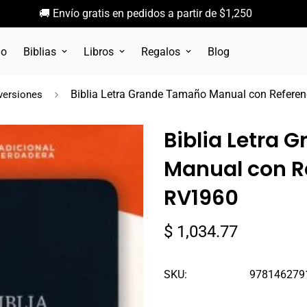
🚚 Envío gratis en pedidos a partir de $1,250
go
Biblias
Libros
Regalos
Blog
Biblia Letra Grande Tamaño Manual con Referenc
 versiones
Biblia Letra
Manual con Re
RV1960
Precio
$ 1,034.77
regular
SKU:
978146279