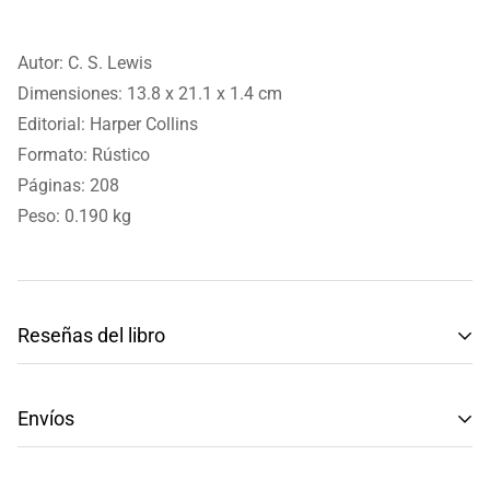
Autor: C. S. Lewis
Dimensiones: 13.8 x 21.1 x 1.4 cm
Editorial:
Harper Collins
Formato: Rústico
Páginas: 208
Peso: 0.190 kg
Reseñas del libro
Reseñas de Clientes
Envíos
Sé el primero en escribir una reseña
Tenemos envíos a toda la República Mexicana.