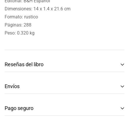
Editorial:
B&H Español
Dimensiones:
14 x 1.4 x 21.6 cm
Formato: rustico
Páginas:
288
Peso: 0.320 kg
Reseñas del libro
Reseñas de Clientes
Envíos
Sé el primero en escribir una reseña
Tenemos envíos a toda la República Mexicana.
Pago seguro
Envío: Tarda de 3 a 5 días hábiles.
Escribir una reseña
Métodos de pago seguros y confiables.
Recuerda que en compras mayores a $999, el envío es