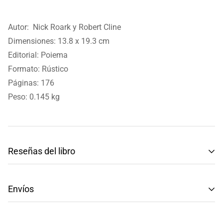
Autor:
Nick Roark y Robert Cline
Dimensiones:
13.8 x 19.3 cm
Editorial: Poiema
Formato: Rústico
Páginas: 176
Peso: 0.145 kg
Reseñas del libro
Reseñas de Clientes
Envíos
Sé el primero en escribir una reseña
Tenemos envíos a toda la República Mexicana.