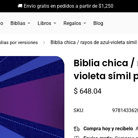
🚚 Envío gratis en pedidos a partir de $1,250
go
Biblias
Libros
Regalos
Blog
Biblia chica / rayos de azul-violeta sími
blias por versiones
Biblia chica /
violeta símil 
Precio
$ 648.04
regular
SKU:
978143362
Compra hoy y recíbelo
A