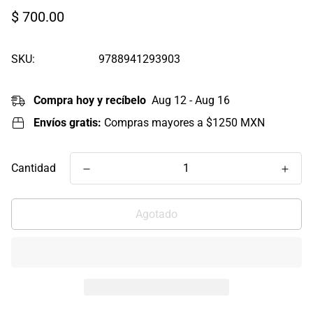
Precio
$ 700.00
regular
SKU:
9788941293903
Compra hoy y recíbelo
Aug 12 - Aug 16
Envíos gratis:
Compras mayores a $1250 MXN
Cantidad
Agotado