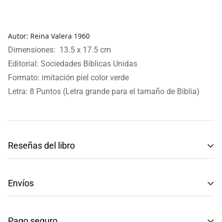
Autor: Reina Valera 1960
Dimensiones: 13.5 x 17.5 cm
Editorial: Sociedades Bíblicas Unidas
Formato:
imitación piel color verde
Letra: 8 Puntos
(Letra grande para el tamaño de Biblia)
Reseñas del libro
Reseñas de Clientes
Envíos
Sé el primero en escribir una reseña
Tenemos envíos a toda la República Mexicana.
Pago seguro