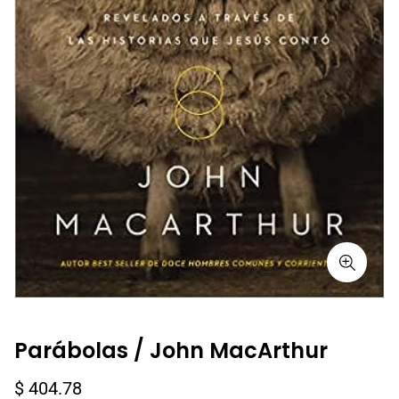
Parábolas / John MacArthur
Precio
$ 404.78