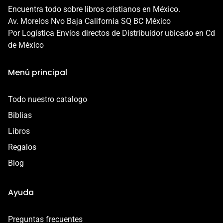
Además, nuestra garantía protege a tu producto en los
Encuentra todo sobre libros cristianos en México.
siguientes casos:
Av. Morelos Nvo Baja California SQ BC México
- Daño en el envío
Por Logística Envíos directos de Distribuidor ubicado en Cd
- Defecto o error de fabricación
de México
Esta garantía es válida por 7 días a partir de la entrega.
Menú principal
Contáctanos por correo a
contacto@libreriacristianamadai.com, ¡Te
Todo nuestro catalogo
acompañaremos en el proceso!
Biblias
Libros
Regalos
Blog
Ayuda
Preguntas frecuentes