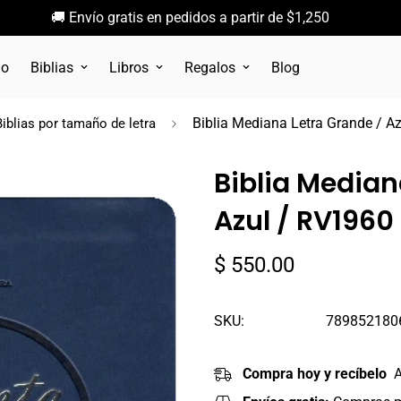
🚚 Envío gratis en pedidos a partir de $1,250
go
Biblias
Libros
Regalos
Blog
Biblia Mediana Letra Grande / A
Biblias por tamaño de letra
Biblia Median
Azul / RV1960
Precio
$ 550.00
regular
SKU:
789852180
Compra hoy y recíbelo
A