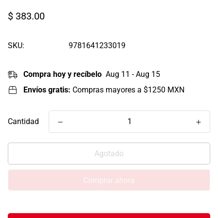
Precio
$ 383.00
regular
SKU:
9781641233019
Compra hoy y recíbelo
Aug 11 - Aug 15
Envíos gratis:
Compras mayores a $1250 MXN
Cantidad
Agotado
Comprar ahora