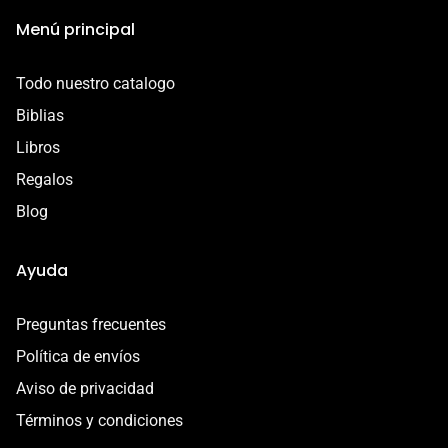
Esta garantía es válida por 7 días a partir de la entrega.
Menú principal
Contáctanos por correo a
contacto@libreriacristianamadai.com, ¡Te
Todo nuestro catalogo
acompañaremos en el proceso!
Biblias
Libros
Regalos
Blog
Ayuda
Preguntas frecuentes
Política de envíos
Aviso de privacidad
Términos y condiciones