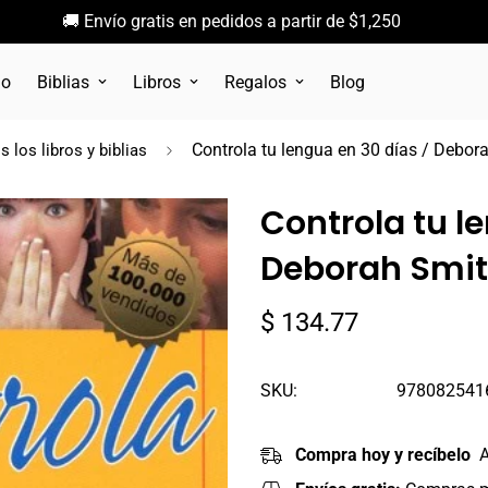
🚚 Envío gratis en pedidos a partir de $1,250
go
Biblias
Libros
Regalos
Blog
Controla tu lengua en 30 días / Debo
 los libros y biblias
Controla tu l
Deborah Smit
Precio
$ 134.77
regular
SKU:
978082541
Compra hoy y recíbelo
A