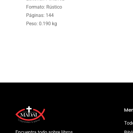
Formato: Rústico
Páginas: 144
Peso: 0.190 kg
Men
Todo
Encuentra todo sobre libros
Bibl