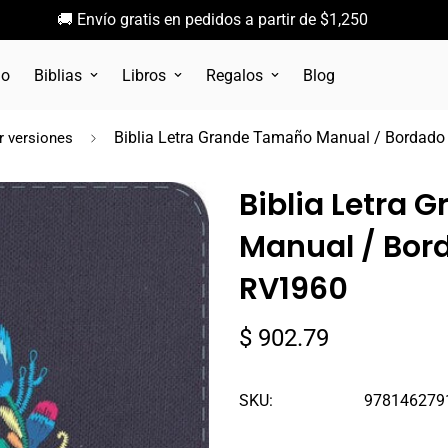
🚚 Envío gratis en pedidos a partir de $1,250
go
Biblias
Libros
Regalos
Blog
Biblia Letra Grande Tamaño Manual / Bordado
r versiones
Biblia Letra
Manual / Bord
RV1960
Precio
$ 902.79
regular
SKU:
978146279