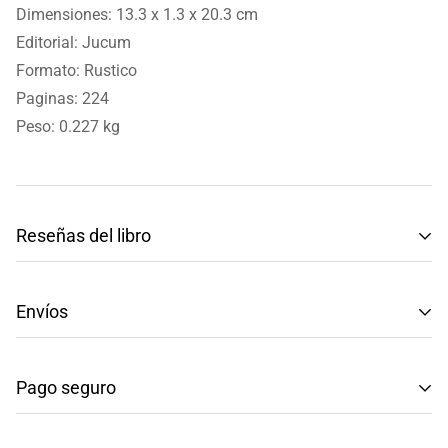
Dimensiones: 13.3 x 1.3 x 20.3 cm
Editorial: Jucum
Formato: Rustico
Paginas: 224
Peso: 0.227 kg
Reseñas del libro
Reseñas de Clientes
Envíos
Sé el primero en escribir una reseña
Tenemos envíos a toda la República Mexicana.
Pago seguro
Envío: Tarda de 3 a 5 días hábiles.
Escribir una reseña
Métodos de pago seguros y confiables.
Recuerda que en compras mayores a $999, el envío es