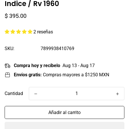
Indice / Rv 1960
Precio
$ 395.00
regular
2 reseñas
SKU:
7899938410769
Compra hoy y recíbelo
Aug 13 - Aug 17
Envíos gratis:
Compras mayores a $1250 MXN
Cantidad
Añadir al carrito