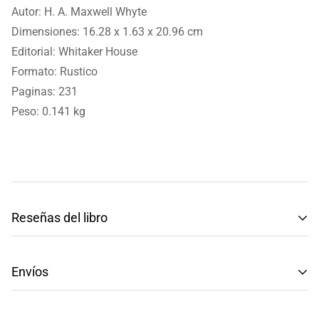
Autor: H. A. Maxwell Whyte
Dimensiones: 16.28 x 1.63 x 20.96 cm
Editorial: Whitaker House
Formato: Rustico
Paginas: 231
Peso: 0.141 kg
Reseñas del libro
Reseñas de Clientes
Envíos
Sé el primero en escribir una reseña
Tenemos envíos a toda la República Mexicana.