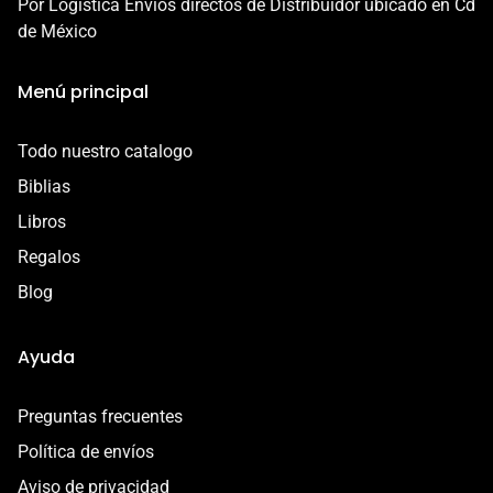
Por Logística Envíos directos de Distribuidor ubicado en Cd
- Defecto o error de fabricación
de México
Esta garantía es válida por 7 días a partir de la entrega.
Menú principal
Contáctanos por correo a
contacto@libreriacristianamadai.com, ¡Te
Todo nuestro catalogo
acompañaremos en el proceso!
Biblias
Libros
Regalos
Blog
Ayuda
Preguntas frecuentes
Política de envíos
Aviso de privacidad