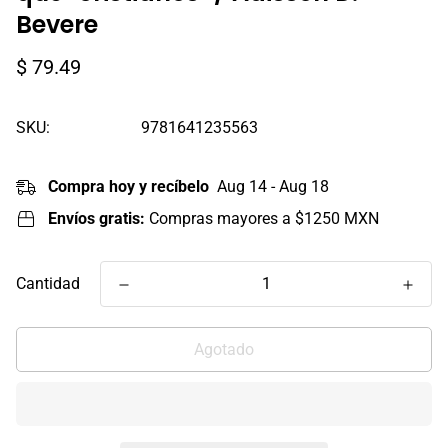
Bevere
Precio
$ 79.49
regular
SKU:
9781641235563
Compra hoy y recíbelo
Aug 14 - Aug 18
Envíos gratis:
Compras mayores a $1250 MXN
Cantidad
Agotado