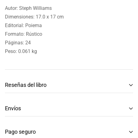
Autor: Steph Williams
Dimensiones: 17.0 x 17 cm
Editorial: Poiema
Formato: Rústico
Páginas: 24
Peso: 0.061 kg
Reseñas del libro
Reseñas de Clientes
Envíos
Sé el primero en escribir una reseña
Tenemos envíos a toda la República Mexicana.
Pago seguro
Envío: Tarda de 3 a 5 días hábiles.