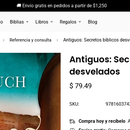
🚚 Envío gratis en pedidos a partir de $1,250
go
Biblias
Libros
Regalos
Blog
Antiguos: Secretos bíblicos des
Referencia y consulta
Antiguos: Sec
desvelados
Precio
$ 79.49
regular
SKU:
978160374
Compra hoy y recíbelo
A