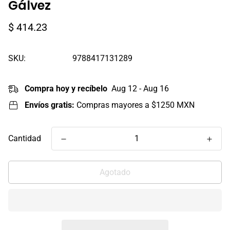
Gálvez
Precio
$ 414.23
regular
SKU:
9788417131289
Compra hoy y recíbelo
Aug 12 - Aug 16
Envíos gratis:
Compras mayores a $1250 MXN
Cantidad
Agotado