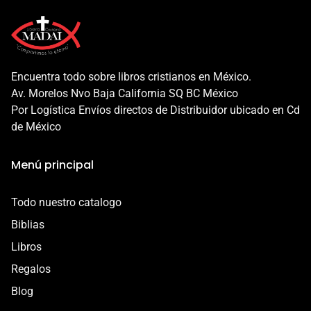
mercadopago para finalizar tu compra, esto te garantiza
Nuestros productos pasan por un riguroso proceso de
una experiencia increíble, ya que tu compras esta
calidad para que tengas una experiencia increíble.
protegida en todo momento.
Además, nuestra garantía protege a tu producto en los
Encuentra todo sobre libros cristianos en México.
siguientes casos:
Av. Morelos Nvo Baja California SQ BC México
- Daño en el envío
Por Logística Envíos directos de Distribuidor ubicado en Cd
- Defecto o error de fabricación
de México
Esta garantía es válida por 7 días a partir de la entrega.
Menú principal
Contáctanos por correo a
contacto@libreriacristianamadai.com, ¡Te
Todo nuestro catalogo
acompañaremos en el proceso!
Biblias
Libros
Regalos
Blog