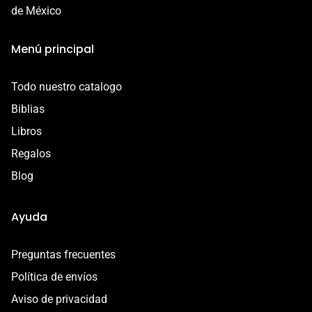
- Defecto o error de fabricación
de México
Esta garantía es válida por 7 días a partir de la entrega.
Menú principal
Contáctanos por correo a
contacto@libreriacristianamadai.com, ¡Te
Todo nuestro catalogo
acompañaremos en el proceso!
Biblias
Libros
Regalos
Blog
Ayuda
Preguntas frecuentes
Política de envíos
Aviso de privacidad