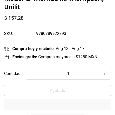
Unilit
Precio
$ 157.28
regular
SKU:
9780789922793
Compra hoy y recíbelo
Aug 13 - Aug 17
Envíos gratis:
Compras mayores a $1250 MXN
Cantidad
Agotado