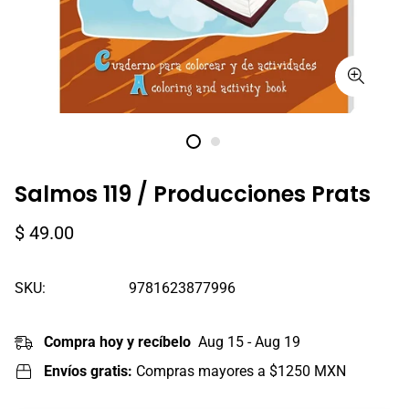
Salmos 119 / Producciones Prats
Precio
$ 49.00
regular
SKU:
9781623877996
Compra hoy y recíbelo
Aug 15 - Aug 19
Envíos gratis:
Compras mayores a $1250 MXN