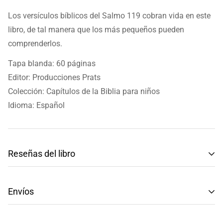
Los versículos bíblicos del Salmo 119 cobran vida en este
libro, de tal manera que los más pequeños pueden
comprenderlos.
Tapa blanda: 60 páginas
Editor: Producciones Prats
Colección: Capítulos de la Biblia para niños
Idioma: Español
Reseñas del libro
Reseñas de Clientes
Envíos
Sé el primero en escribir una reseña
Tenemos envíos a toda la República Mexicana.