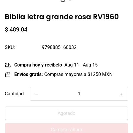
Biblia letra grande rosa RV1960
Precio
$ 489.04
regular
SKU:
9798885160032
Compra hoy y recíbelo
Aug 11 - Aug 15
Envíos gratis:
Compras mayores a $1250 MXN
Cantidad
Agotado
Comprar ahora