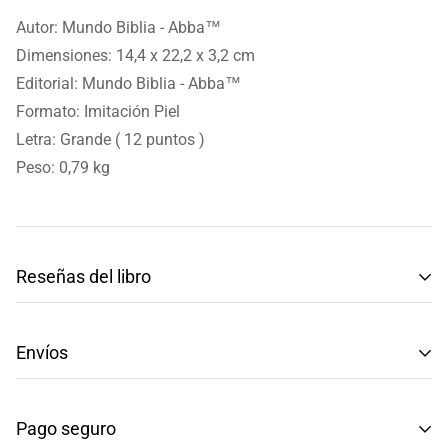
Autor: Mundo Biblia - Abba™
Dimensiones: 14,4 x 22,2 x 3,2 cm
Editorial: Mundo Biblia - Abba™
Formato: Imitación Piel
Letra: Grande ( 12 puntos )
Peso: 0,79 kg
Reseñas del libro
Reseñas de Clientes
Envíos
Sé el primero en escribir una reseña
Tenemos envíos a toda la República Mexicana.
Pago seguro
Envío: Tarda de 3 a 5 días hábiles.