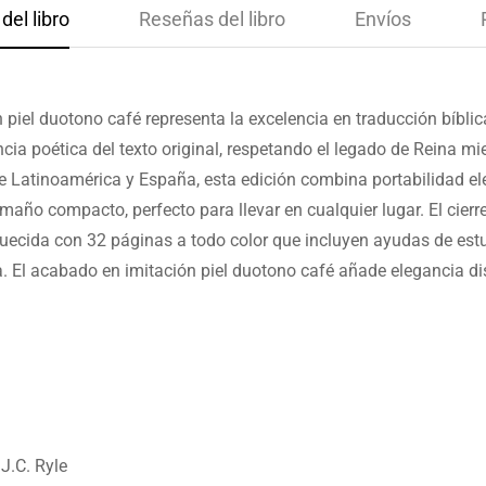
del libro
Reseñas del libro
Envíos
n piel duotono café representa la excelencia en traducción bíbli
ncia poética del texto original, respetando el legado de Reina 
e Latinoamérica y España, esta edición combina portabilidad ele
año compacto, perfecto para llevar en cualquier lugar. El cierr
quecida con 32 páginas a todo color que incluyen ayudas de estu
a. El acabado en imitación piel duotono café añade elegancia dis
J.C. Ryle