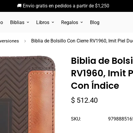
🚚 Envío gratis en pedidos a partir de $1,250
go
Biblias
Libros
Regalos
Blog
Biblia de Bolsillo Con Cierre RV1960, Imit Piel D
 versiones
Biblia de Bols
RV1960, Imit 
Con Índice
Precio
$ 512.40
regular
SKU:
979888516