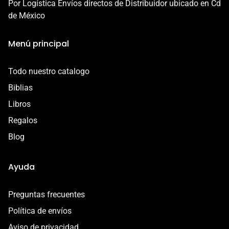
- Daño en el envío
Por Logística Envíos directos de Distribuidor ubicado en Cd
- Defecto o error de fabricación
de México
02/27/2025
Esta garantía es válida por 7 días a partir de la entrega.
Esther Rodriguez
Menú principal
Contáctanos por correo a
Encantada
contacto@libreriacristianamadai.com, ¡Te
Todo nuestro catalogo
Me encantó la biblia un excelente regalo para mi hija
acompañaremos en el proceso!
Biblias
Libros
Regalos
Blog
Ayuda
Preguntas frecuentes
Política de envíos
Aviso de privacidad