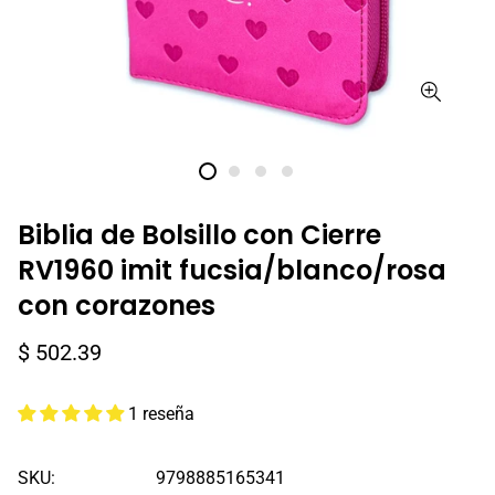
Biblia de Bolsillo con Cierre
RV1960 imit fucsia/blanco/rosa
con corazones
Precio
$ 502.39
regular
1 reseña
SKU:
9798885165341