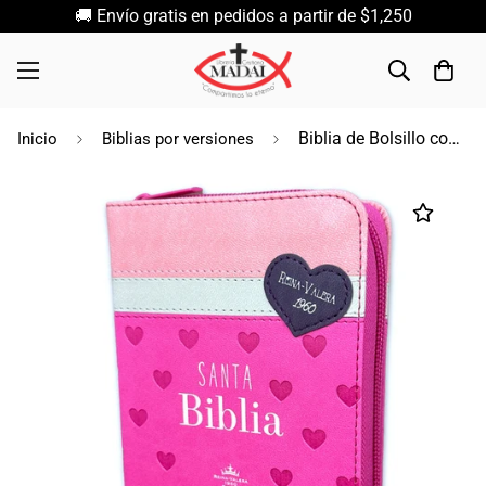
🚚 Envío gratis en pedidos a partir de $1,250
Biblia de Bolsillo con Cierre RV1960 imit fucsia/blanco/rosa con corazones
Inicio
Biblias por versiones